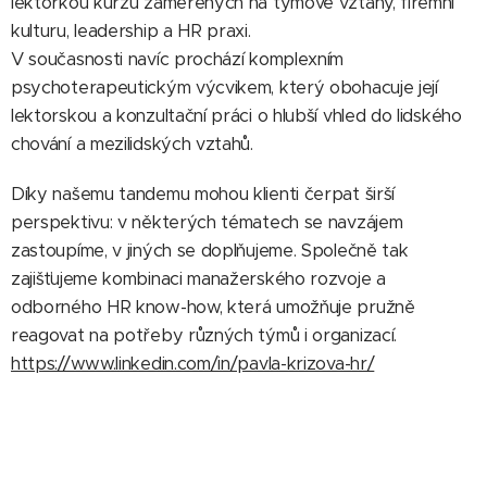
lektorkou kurzů zaměřených na týmové vztahy, firemní
kulturu, leadership a HR praxi.
V současnosti navíc prochází komplexním
psychoterapeutickým výcvikem, který obohacuje její
lektorskou a konzultační práci o hlubší vhled do lidského
chování a mezilidských vztahů.
Díky našemu tandemu mohou klienti čerpat širší
perspektivu: v některých tématech se navzájem
zastoupíme, v jiných se doplňujeme. Společně tak
zajišťujeme kombinaci manažerského rozvoje a
odborného HR know-how, která umožňuje pružně
reagovat na potřeby různých týmů i organizací.
https://www.linkedin.com/in/pavla-krizova-hr/