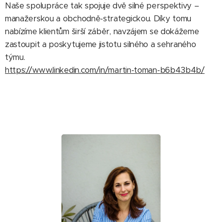
Naše spolupráce tak spojuje dvě silné perspektivy –
manažerskou a obchodně-strategickou. Díky tomu
nabízíme klientům širší záběr, navzájem se dokážeme
zastoupit a poskytujeme jistotu silného a sehraného
týmu.
https://www.linkedin.com/in/martin-toman-b6b43b4b/